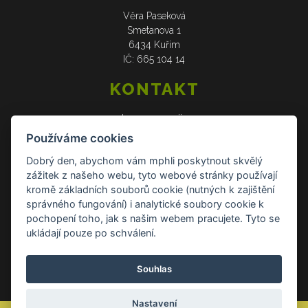
Věra Paseková
Smetanova 1
6434 Kuřim
IČ: 665 104 14
KONTAKT
web: www.verasije.cz
email: obchudek@verasije.cz
Používáme cookies
tel: +420 604 910 426
Dobrý den, abychom vám mphli poskytnout skvělý
zážitek z našeho webu, tyto webové stránky používají
DOKUMENTY
kromě základních souborů cookie (nutných k zajištění
správného fungování) i analytické soubory cookie k
Všeobecné obchodní podmínky
pochopení toho, jak s našim webem pracujete. Tyto se
Zásady ochrany osobních údajů
ukládají pouze po schválení.
Reklamace a vrácení zboží
Souhlas
Kontakt Kontakt
Nastavení