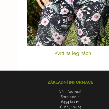
Kvítí na leginách
ZÁKLADNÍ INFORMACE
Věra Paseková
Smetanova 1
6434 Kuřim
IČ: 665 104 14