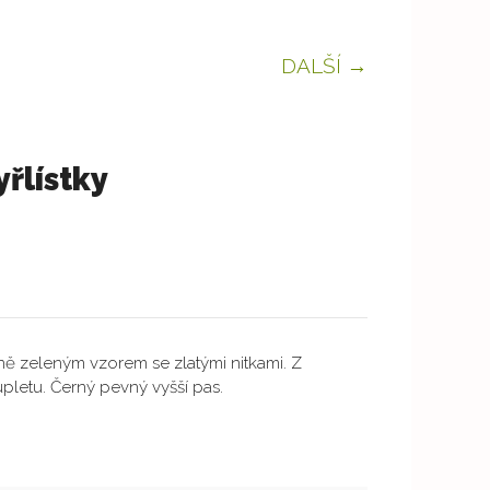
DALŠÍ →
yřlístky
lní
č.
ně zeleným vzorem se zlatými nitkami. Z
pletu. Černý pevný vyšší pas.