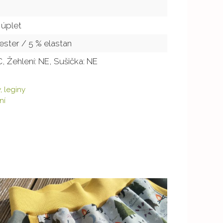
 úplet
ester / 5 % elastan
°C, Žehlení: NE, Sušička: NE
, leginy
ní