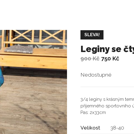
SLEVA!
Leginy se čt
Původní
Aktuá
900
Kč
750
Kč
cena
cena
byla:
je:
Nedostupné
900 Kč.
750 K
3/4 leginy s krásným tem
příjemného sportovního ú
Pas: 2x33cm
Velikost
38-40