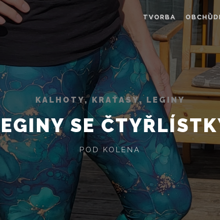
TVORBA
OBCHŮD
KALHOTY, KRAŤASY, LEGINY
LEGINY SE ČTYŘLÍSTK
POD KOLENA