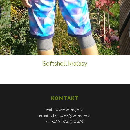
Softshell kraťasy
KONTAKT
web: www.verasije.cz
email: obchudek@verasije.cz
tel: +420 604 910 426