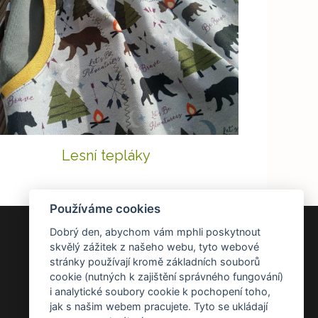
Lesní tepláky
Používáme cookies
Dobrý den, abychom vám mphli poskytnout
DOKUMENTY
skvělý zážitek z našeho webu, tyto webové
stránky používají kromě základních souborů
Všeobecné obchodní podmínky
cookie (nutných k zajištění správného fungování)
Zásady ochrany osobních údajů
i analytické soubory cookie k pochopení toho,
Reklamace a vrácení zboží
jak s našim webem pracujete. Tyto se ukládají