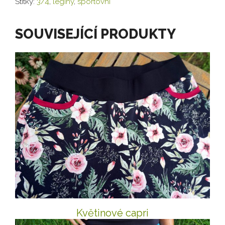
Štítky:
3/4
,
leginy
,
sportovní
SOUVISEJÍCÍ PRODUKTY
Květinové capri