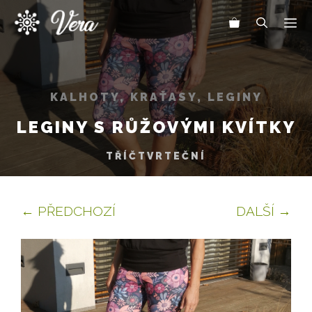
Přeskočit
Me
na
obsah
KALHOTY, KRAŤASY, LEGINY
LEGINY S RŮŽOVÝMI KVÍTKY
TŘÍČTVRTEČNÍ
← PŘEDCHOZÍ
DALŠÍ →