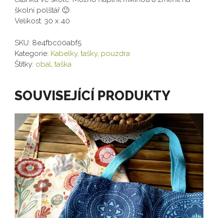
školní polštář 🙂
Velikost: 30 x 40
SKU:
8e4fbc00abf5
Kategorie:
Kabelky, tašky, pouzdra
Štítky:
obal
,
taška
SOUVISEJÍCÍ PRODUKTY