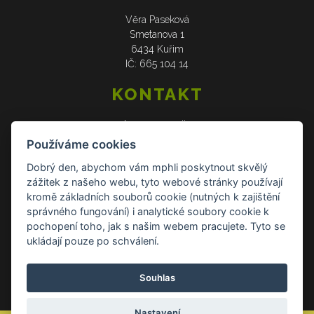
Věra Paseková
Smetanova 1
6434 Kuřim
IČ: 665 104 14
KONTAKT
web: www.verasije.cz
email: obchudek@verasije.cz
Používáme cookies
tel: +420 604 910 426
Dobrý den, abychom vám mphli poskytnout skvělý
zážitek z našeho webu, tyto webové stránky používají
DOKUMENTY
kromě základních souborů cookie (nutných k zajištění
správného fungování) i analytické soubory cookie k
Všeobecné obchodní podmínky
pochopení toho, jak s našim webem pracujete. Tyto se
Zásady ochrany osobních údajů
ukládají pouze po schválení.
Reklamace a vrácení zboží
Souhlas
Kontakt Kontakt
Nastavení