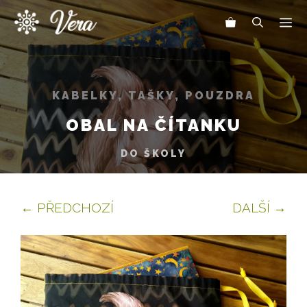
Přeskočit
Me
na
obsah
KABELKY, TAŠKY, POUZDRA
OBAL NA ČÍTANKU
DO ŠKOLY
← PŘEDCHOZÍ
DALŠÍ →