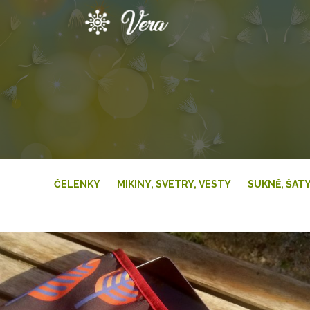
Přeskočit
na
obsah
ČELENKY
MIKINY, SVETRY, VESTY
SUKNĚ, ŠAT