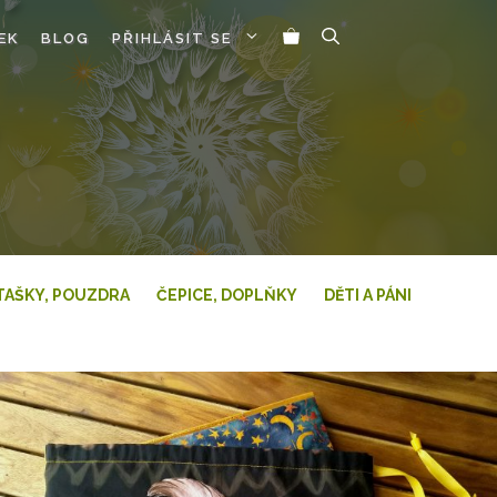
EK
BLOG
PŘIHLÁSIT SE
TAŠKY, POUZDRA
ČEPICE, DOPLŇKY
DĚTI A PÁNI