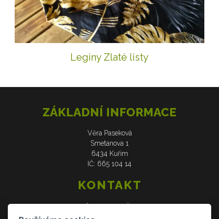
Leginy Zlaté listy
ZÁKLADNÍ INFORMACE
Věra Paseková
Smetanova 1
6434 Kuřim
IČ: 665 104 14
KONTAKT
web: www.verasije.cz
email: obchudek@verasije.cz