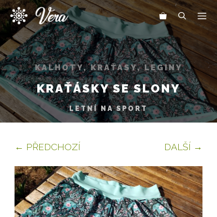
Přeskočit
Me
na
obsah
KALHOTY, KRAŤASY, LEGINY
KRAŤÁSKY SE SLONY
LETNÍ NA SPORT
← PŘEDCHOZÍ
DALŠÍ →