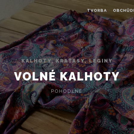
TVORBA
OBCHŮD
KALHOTY, KRAŤASY, LEGINY
VOLNÉ KALHOTY
POHODLNÉ