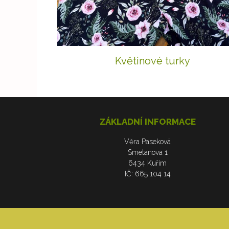
Květinové turky
ZÁKLADNÍ INFORMACE
Věra Paseková
Smetanova 1
6434 Kuřim
IČ: 665 104 14