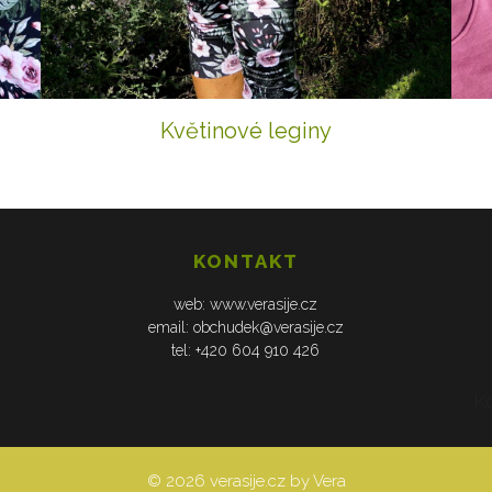
Květinové leginy
KONTAKT
web: www.verasije.cz
email: obchudek@verasije.cz
tel: +420 604 910 426
K
© 2026 verasije.cz by Vera