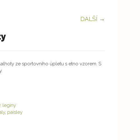
DALŠÍ →
ty
alhoty ze sportovního úpletu s etno vzorem. S
y.
, leginy
ly
,
paisley