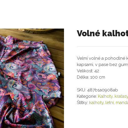
Volné kalho
Velmi volné a pohodlné k
kapsami, v pase bez gum
Velikost: 42
Délka: 100 cm
SKU:
487b1a0908ab
Kategorie:
Kalhoty, kraťasy
Štítky:
kalhoty
,
letní
,
manda