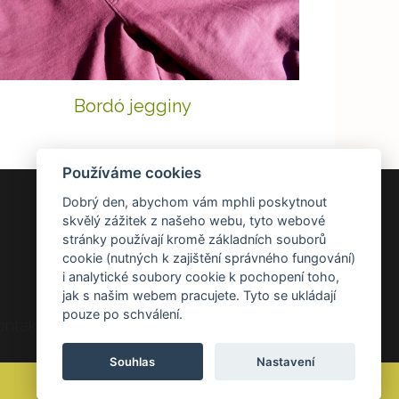
Bordó jegginy
Používáme cookies
Dobrý den, abychom vám mphli poskytnout
DOKUMENTY
skvělý zážitek z našeho webu, tyto webové
stránky používají kromě základních souborů
Všeobecné obchodní podmínky
cookie (nutných k zajištění správného fungování)
Zásady ochrany osobních údajů
i analytické soubory cookie k pochopení toho,
Reklamace a vrácení zboží
jak s našim webem pracujete. Tyto se ukládají
pouze po schválení.
ontakt Kontakt
Souhlas
Nastavení