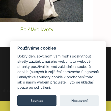
Polštáře květy
Používáme cookies
Dobrý den, abychom vám mphli poskytnout
DOKUMENTY
skvělý zážitek z našeho webu, tyto webové
stránky používají kromě základních souborů
Všeobecné obchodní podmínky
cookie (nutných k zajištění správného fungování)
Zásady ochrany osobních údajů
i analytické soubory cookie k pochopení toho,
Reklamace a vrácení zboží
jak s našim webem pracujete. Tyto se ukládají
pouze po schválení.
ontakt Kontakt
Souhlas
Nastavení