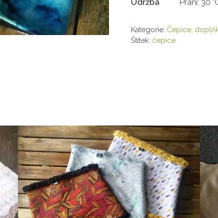
Údržba
Praní: 30 
Kategorie:
Čepice, doplň
Štítek:
čepice