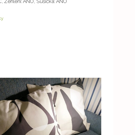
°C, Žehlení: ANO, Sušička: ANO
ky