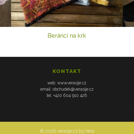
Beránci na krk
KONTAKT
web: www.verasije.cz
email: obchudek@verasije.cz
tel: +420 604 910 426
K
© 2026 verasije.cz by Vera