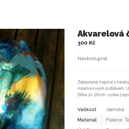
Akvarelová 
300
Kč
Nedostupné
Zateplená čepice s hezk
mramorovým potiskem. Uvn
Šířka 2x 26cm, výška čep
Velikost
dámská
Materiál
Fleece, T