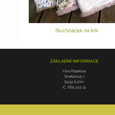
Ňuchňáček na krk
ZÁKLADNÍ INFORMACE
Věra Paseková
Smetanova 1
6434 Kuřim
IČ: 665 104 14