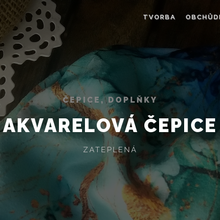
TVORBA
OBCHŮD
ČEPICE, DOPLŇKY
AKVARELOVÁ ČEPICE
ZATEPLENÁ