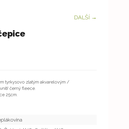
DALŠÍ →
čepice
ým tyrkysovo zlatým akvarelovým /
itř černý fleece.
ice 25cm.
eplákovina