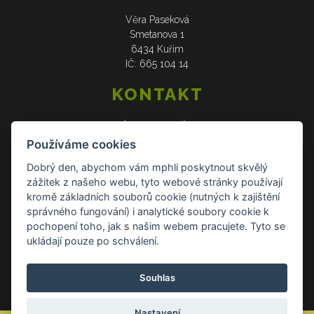
Věra Paseková
Smetanova 1
6434 Kuřim
IČ: 665 104 14
KONTAKT
web: www.verasije.cz
email: obchudek@verasije.cz
Používáme cookies
tel: +420 604 910 426
Dobrý den, abychom vám mphli poskytnout skvělý
zážitek z našeho webu, tyto webové stránky používají
DOKUMENTY
kromě základních souborů cookie (nutných k zajištění
správného fungování) i analytické soubory cookie k
Všeobecné obchodní podmínky
pochopení toho, jak s našim webem pracujete. Tyto se
Zásady ochrany osobních údajů
ukládají pouze po schválení.
Reklamace a vrácení zboží
Souhlas
Kontakt Kontakt
Nastavení