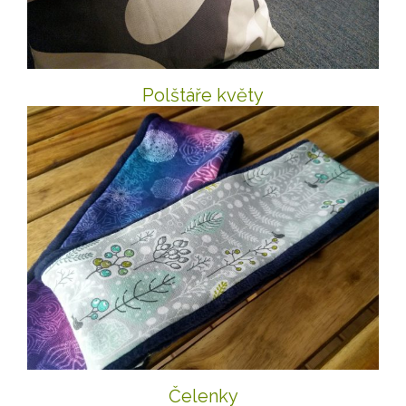
Polštáře květy
Čelenky