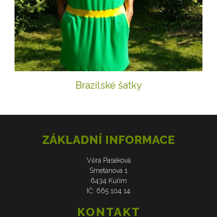
Brazilské šatky
ZÁKLADNÍ INFORMACE
Věra Paseková
Smetanova 1
6434 Kuřim
IČ: 665 104 14
KONTAKT