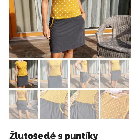
Žlutošedé s puntíky