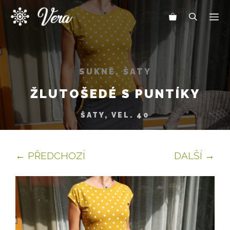
Přeskočit
Me
na
obsah
SUKNĚ, ŠATY
ŽLUTOŠEDÉ S PUNTÍKY
ŠATY, VEL. 40
← PŘEDCHOZÍ
DALŠÍ →