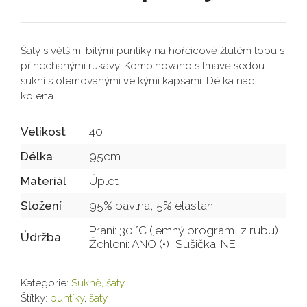
Šaty s většími bílými puntíky na hořčicově žlutém topu s
přinechanými rukávy. Kombinovano s tmavě šedou
sukní s olemovanými velkými kapsami. Délka nad
kolena.
Velikost
40
Délka
95cm
Materiál
Úplet
Složení
95% bavlna, 5% elastan
Praní: 30 °C (jemný program, z rubu),
Údržba
Žehlení: ANO (•), Sušička: NE
Kategorie:
Sukně, šaty
Štítky:
puntíky
,
šaty