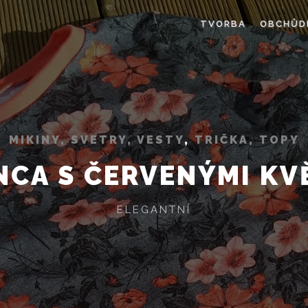
TVORBA
OBCHŮD
MIKINY, SVETRY, VESTY
,
TRIČKA, TOPY
NCA S ČERVENÝMI KV
ELEGANTNÍ