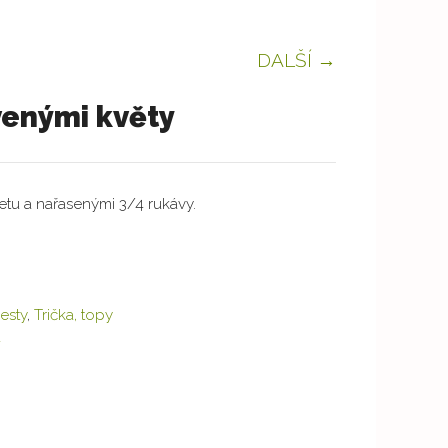
DALŠÍ →
venými květy
etu a nařasenými 3/4 rukávy.
vesty
,
Trička, topy
a