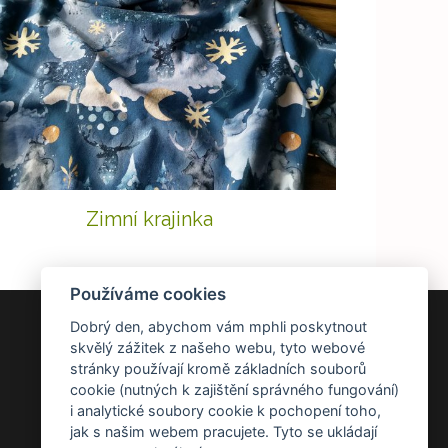
Zimní krajinka
Používáme cookies
Dobrý den, abychom vám mphli poskytnout
DOKUMENTY
skvělý zážitek z našeho webu, tyto webové
stránky používají kromě základních souborů
Všeobecné obchodní podmínky
cookie (nutných k zajištění správného fungování)
Zásady ochrany osobních údajů
i analytické soubory cookie k pochopení toho,
Reklamace a vrácení zboží
jak s našim webem pracujete. Tyto se ukládají