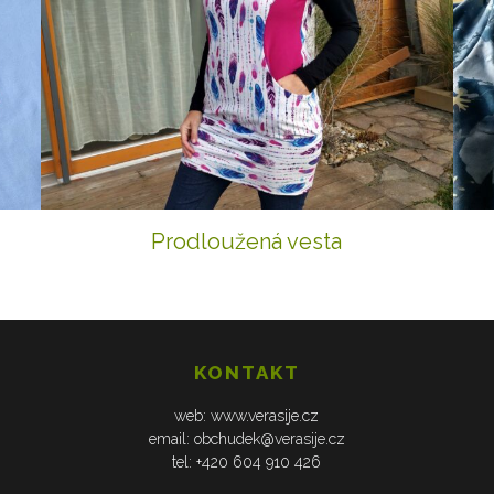
Prodloužená vesta
KONTAKT
web: www.verasije.cz
email: obchudek@verasije.cz
tel: +420 604 910 426