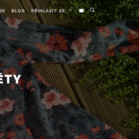
EK
BLOG
PŘIHLÁSIT SE
ĚTY