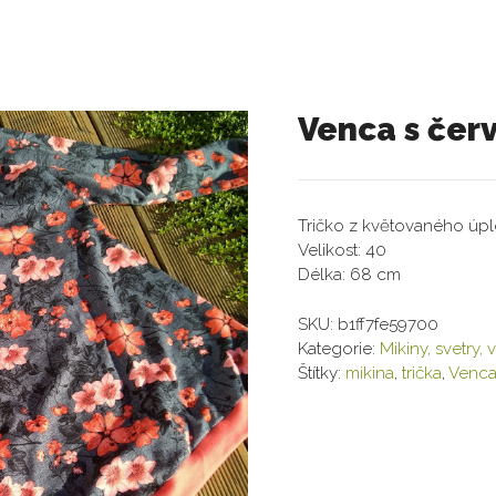
Venca s čer
Tričko z květovaného úpl
Velikost: 40
Délka: 68 cm
SKU:
b1ff7fe59700
Kategorie:
Mikiny, svetry, 
Štítky:
mikina
,
trička
,
Venc