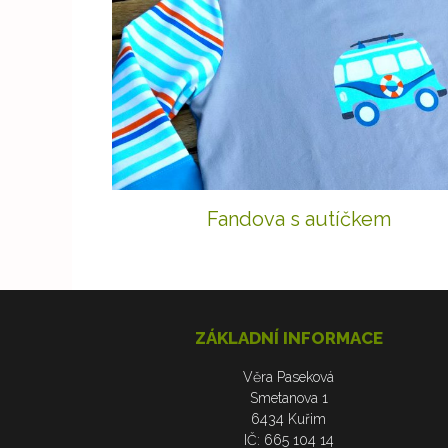
Fandova s autíčkem
ZÁKLADNÍ INFORMACE
Věra Paseková
Smetanova 1
6434 Kuřim
IČ: 665 104 14