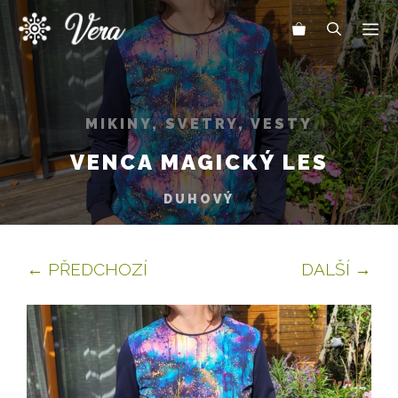
Přeskočit
Me
na
obsah
MIKINY, SVETRY, VESTY
VENCA MAGICKÝ LES
DUHOVÝ
← PŘEDCHOZÍ
DALŠÍ →