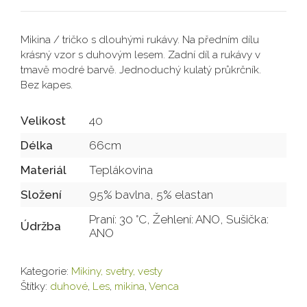
Mikina / tričko s dlouhými rukávy. Na předním dílu
krásný vzor s duhovým lesem. Zadní díl a rukávy v
tmavě modré barvě. Jednoduchý kulatý průkrčník.
Bez kapes.
Velikost
40
Délka
66cm
Materiál
Teplákovina
Složení
95% bavlna, 5% elastan
Praní: 30 °C, Žehlení: ANO, Sušička:
Údržba
ANO
Kategorie:
Mikiny, svetry, vesty
Štítky:
duhové
,
Les
,
mikina
,
Venca