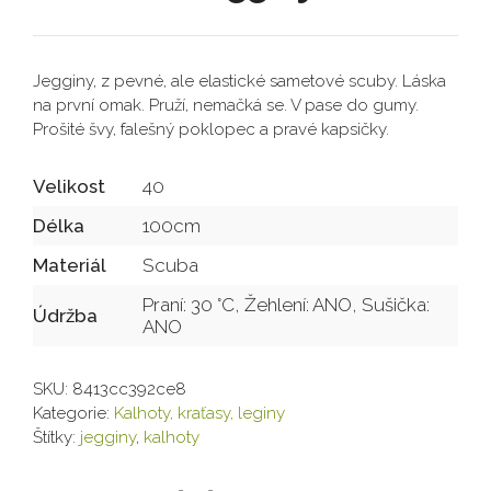
Jegginy, z pevné, ale elastické sametové scuby. Láska
na první omak. Pruží, nemačká se. V pase do gumy.
Prošité švy, falešný poklopec a pravé kapsičky.
Velikost
40
Délka
100cm
Materiál
Scuba
Praní: 30 °C, Žehlení: ANO, Sušička:
Údržba
ANO
SKU:
8413cc392ce8
Kategorie:
Kalhoty, kraťasy, leginy
Štítky:
jegginy
,
kalhoty