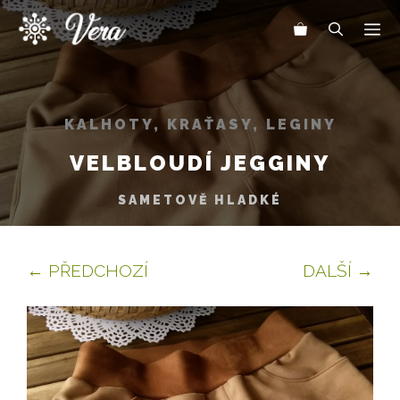
Přeskočit
Me
na
obsah
KALHOTY, KRAŤASY, LEGINY
VELBLOUDÍ JEGGINY
SAMETOVĚ HLADKÉ
← PŘEDCHOZÍ
DALŠÍ →