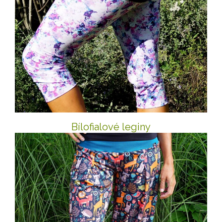
Bílofialové leginy