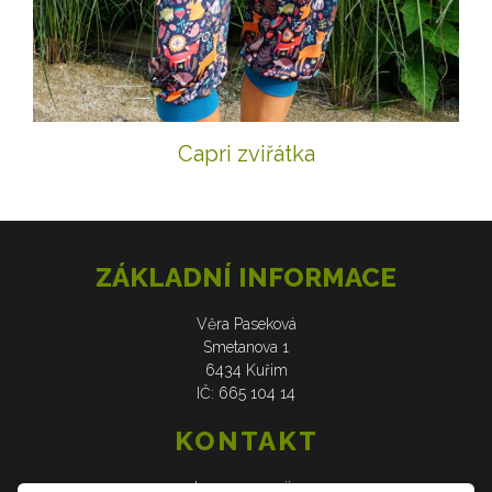
Capri zviřátka
ZÁKLADNÍ INFORMACE
Věra Paseková
Smetanova 1
6434 Kuřim
IČ: 665 104 14
KONTAKT
web: www.verasije.cz