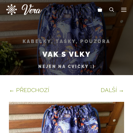
Přeskočit
Me
na
obsah
KABELKY, TAŠKY, POUZDRA
VAK S VLKY
NEJEN NA CVIČKY :)
← PŘEDCHOZÍ
DALŠÍ →