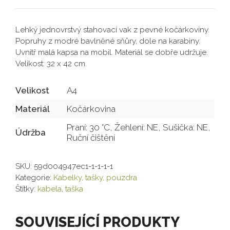
Lehký jednovrstvý stahovací vak z pevné kočárkoviny.
Popruhy z modré bavlněné sňůry, dole na karabiny.
Uvnitř malá kapsa na mobil. Materiál se dobře udržuje.
Velikost: 32 x 42 cm.
Velikost
A4
Materiál
Kočárkovina
Praní: 30 °C, Žehlení: NE, Sušička: NE,
Údržba
Ruční čištění
SKU:
59d004947ec1-1-1-1-1
Kategorie:
Kabelky, tašky, pouzdra
Štítky:
kabela
,
taška
SOUVISEJÍCÍ PRODUKTY