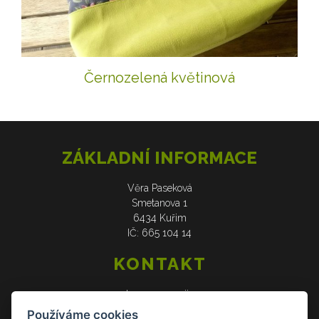
Černozelená květinová
ZÁKLADNÍ INFORMACE
Věra Paseková
Smetanova 1
6434 Kuřim
IČ: 665 104 14
KONTAKT
web: www.verasije.cz
email: obchudek@verasije.cz
Používáme cookies