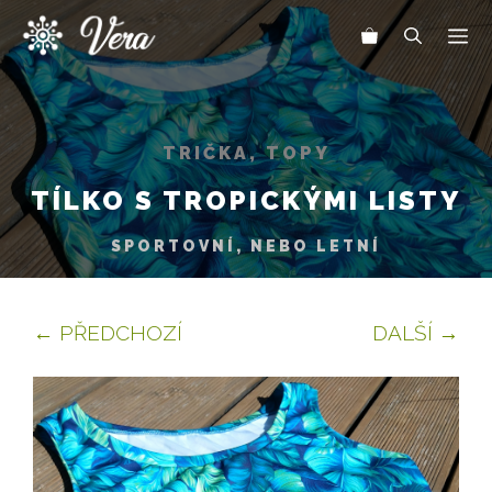
Přeskočit
Me
na
obsah
TRIČKA, TOPY
TÍLKO S TROPICKÝMI LISTY
SPORTOVNÍ, NEBO LETNÍ
← PŘEDCHOZÍ
DALŠÍ →