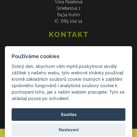
Věra Paseková
Smetanova 1
6434 Kuřim
IČ: 665 104 14
KONTAKT
web: www.verasije.cz
email: obchudek@verasije.cz
Používáme cookies
tel: +420 604 910 426
Dobrý den, abychom vám mphli poskytnout skvělý
zážitek z našeho webu, tyto webové stránky používají
DOKUMENTY
kromě základních souborů cookie (nutných k zajištění
správného fungování) i analytické soubory cookie k
Všeobecné obchodní podmínky
pochopení toho, jak s našim webem pracujete. Tyto se
Zásady ochrany osobních údajů
ukládají pouze po schválení.
Reklamace a vrácení zboží
Souhlas
Kontakt Kontakt
Nastavení