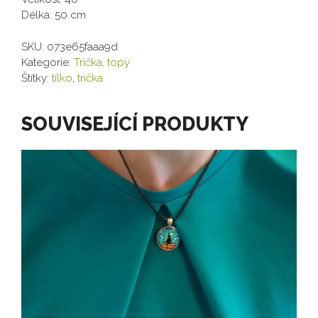
Délka: 50 cm
SKU:
073e65faaa9d
Kategorie:
Trička, topy
Štítky:
tílko
,
trička
SOUVISEJÍCÍ PRODUKTY