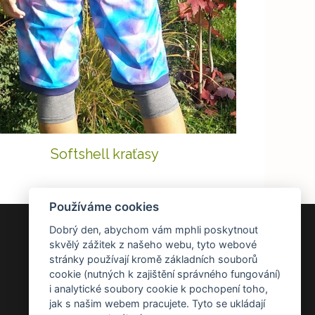
Softshell kraťasy
Používáme cookies
Dobrý den, abychom vám mphli poskytnout
DOKUMENTY
skvělý zážitek z našeho webu, tyto webové
stránky používají kromě základních souborů
Všeobecné obchodní podmínky
cookie (nutných k zajištění správného fungování)
Zásady ochrany osobních údajů
i analytické soubory cookie k pochopení toho,
Reklamace a vrácení zboží
jak s našim webem pracujete. Tyto se ukládají