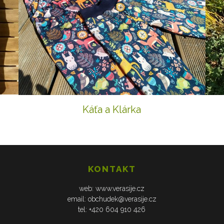
Káťa a Klárka
KONTAKT
web: www.verasije.cz
email: obchudek@verasije.cz
tel: +420 604 910 426