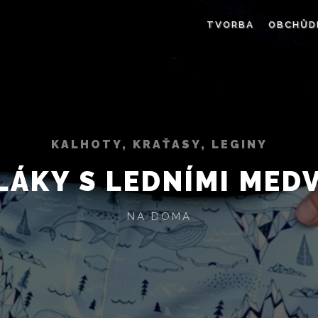
TVORBA
OBCHŮD
KALHOTY, KRAŤASY, LEGINY
LÁKY S LEDNÍMI MED
NA DOMA