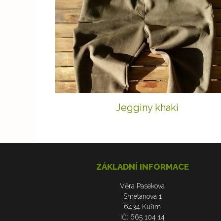
Jegginy khaki
ZÁKLADNÍ INFORMACE
Věra Paseková
Smetanova 1
6434 Kuřim
IČ: 665 104 14