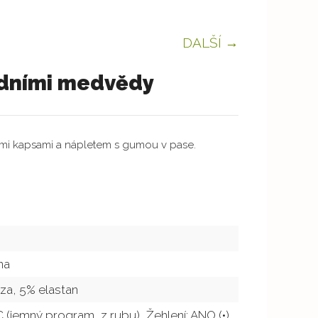
DALŠÍ →
edními medvědy
mi kapsami a nápletem s gumou v pase.
na
za, 5% elastan
°C (jemný program, z rubu), Žehlení: ANO (•),