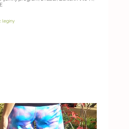
NE
, leginy