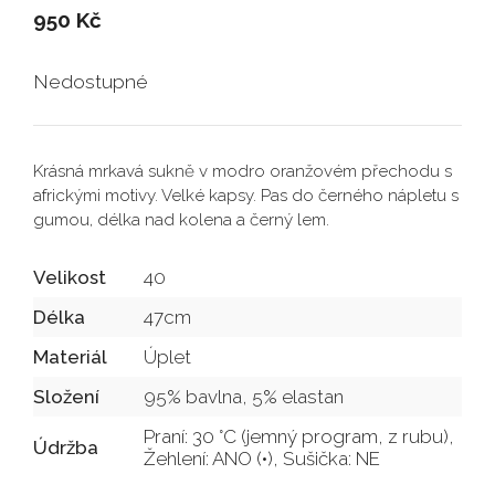
950
Kč
Nedostupné
Krásná mrkavá sukně v modro oranžovém přechodu s
africkými motivy. Velké kapsy. Pas do černého nápletu s
gumou, délka nad kolena a černý lem.
Velikost
40
Délka
47cm
Materiál
Úplet
Složení
95% bavlna, 5% elastan
Praní: 30 °C (jemný program, z rubu),
Údržba
Žehlení: ANO (•), Sušička: NE