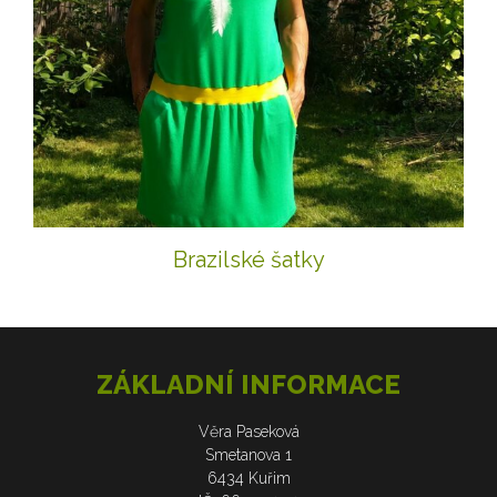
Brazilské šatky
ZÁKLADNÍ INFORMACE
Věra Paseková
Smetanova 1
6434 Kuřim