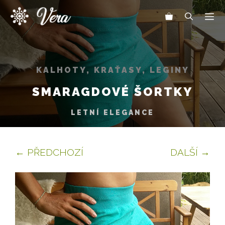
Přeskočit
Me
na
obsah
KALHOTY, KRAŤASY, LEGINY
SMARAGDOVÉ ŠORTKY
LETNÍ ELEGANCE
← PŘEDCHOZÍ
DALŠÍ →