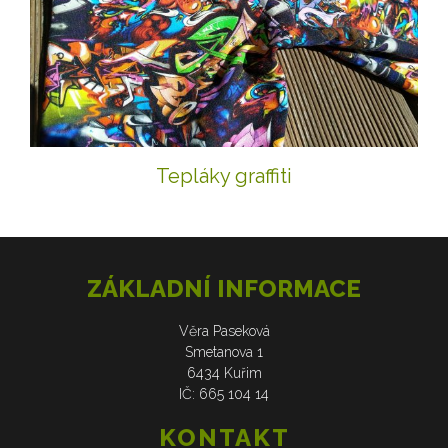
Tepláky graffiti
ZÁKLADNÍ INFORMACE
Věra Paseková
Smetanova 1
6434 Kuřim
IČ: 665 104 14
KONTAKT