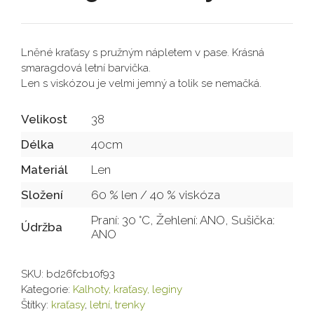
Lněné kraťasy s pružným nápletem v pase. Krásná
smaragdová letní barvička.
Len s viskózou je velmi jemný a tolik se nemačká.
Velikost
38
Délka
40cm
Materiál
Len
Složení
60 % len / 40 % viskóza
Praní: 30 °C, Žehlení: ANO, Sušička:
Údržba
ANO
SKU:
bd26fcb10f93
Kategorie:
Kalhoty, kraťasy, leginy
Štítky:
kraťasy
,
letní
,
trenky