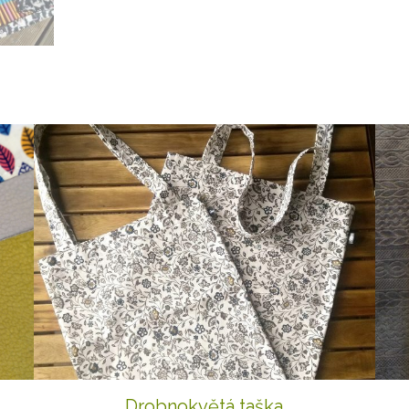
Drobnokvětá taška