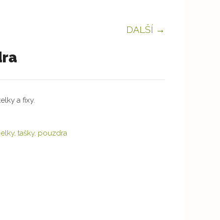
DALŠÍ →
dra
lky a fixy.
elky, tašky, pouzdra