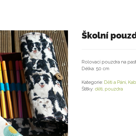
Školní pouz
Rolovací pouzdra na paste
Délka: 50 cm
Kategorie:
Děti a Páni
,
Kab
Štítky:
děti
,
pouzdra