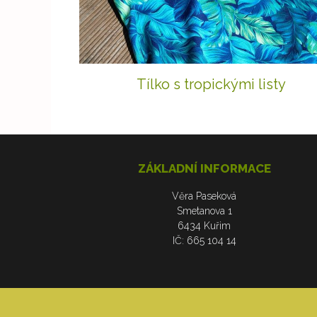
Tílko s tropickými listy
ZÁKLADNÍ INFORMACE
Věra Paseková
Smetanova 1
6434 Kuřim
IČ: 665 104 14