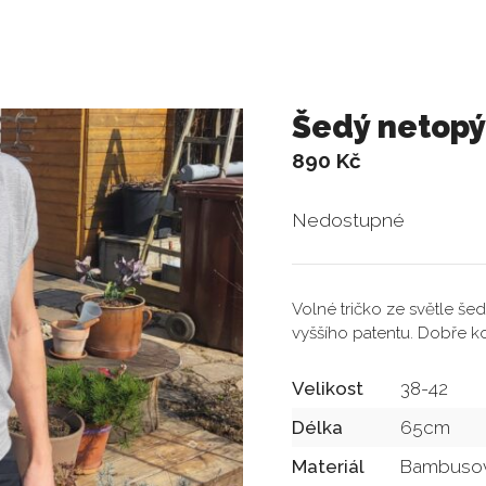
Šedý netopý
890
Kč
Nedostupné
Volné tričko ze světle š
vyššího patentu. Dobře k
Velikost
38-42
Délka
65cm
Materiál
Bambusov