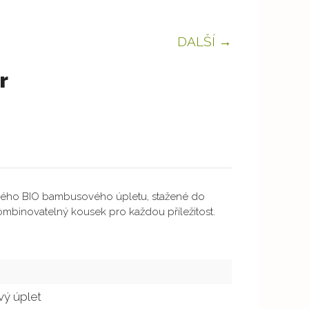
DALŠÍ →
r
edého BIO bambusového úpletu, stažené do
ombinovatelný kousek pro každou příležitost.
ý úplet