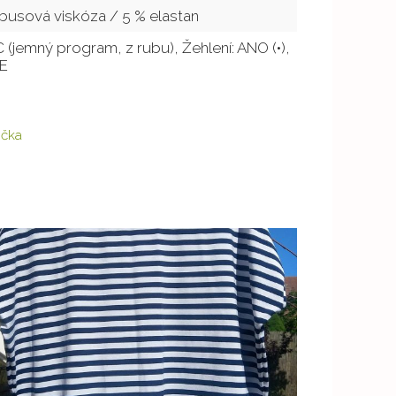
usová viskóza / 5 % elastan
°C (jemný program, z rubu), Žehlení: ANO (•),
NE
rička