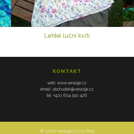
Lehké luční kvítí
KONTAKT
web: www.verasije.cz
email: obchudek@verasije.cz
tel: +420 604 910 426
K
© 2026 verasije.cz by Vera