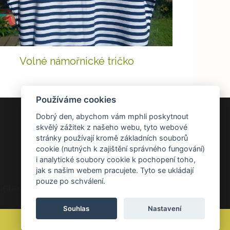
Volné námořnické tričko
Používáme cookies
Dobrý den, abychom vám mphli poskytnout
DOKUMENTY
skvělý zážitek z našeho webu, tyto webové
stránky používají kromě základních souborů
Všeobecné obchodní podmínky
cookie (nutných k zajištění správného fungování)
Zásady ochrany osobních údajů
i analytické soubory cookie k pochopení toho,
Reklamace a vrácení zboží
jak s našim webem pracujete. Tyto se ukládají
pouze po schválení.
ontakt Kontakt
Souhlas
Nastavení