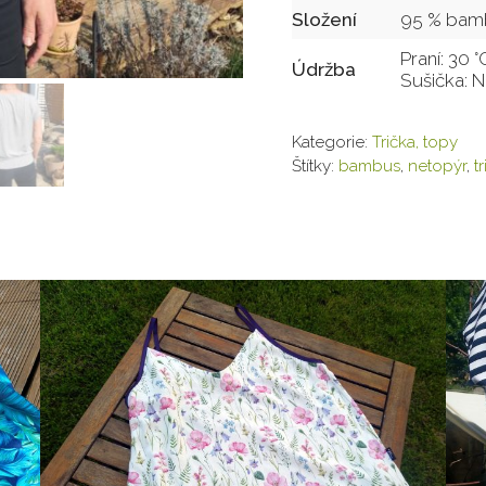
Složení
95 % bamb
Praní: 30 
Údržba
Sušička: 
Kategorie:
Trička, topy
Štítky:
bambus
,
netopýr
,
t