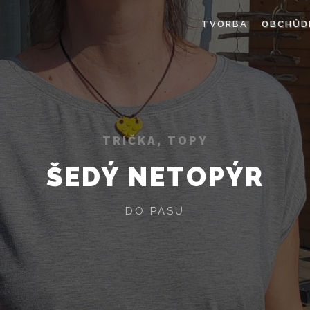
TVORBA
OBCHŮD
TRIČKA, TOPY
ŠEDÝ NETOPÝR
DO PASU