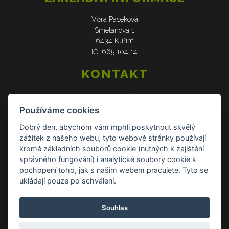
Věra Paseková
Smetanova 1
6434 Kuřim
IČ: 665 104 14
KONTAKT
web: www.verasije.cz
email: obchudek@verasije.cz
Používáme cookies
tel: +420 604 910 426
Dobrý den, abychom vám mphli poskytnout skvělý
zážitek z našeho webu, tyto webové stránky používají
DOKUMENTY
kromě základních souborů cookie (nutných k zajištění
správného fungování) i analytické soubory cookie k
Všeobecné obchodní podmínky
pochopení toho, jak s našim webem pracujete. Tyto se
Zásady ochrany osobních údajů
ukládají pouze po schválení.
Reklamace a vrácení zboží
Souhlas
Kontakt Kontakt