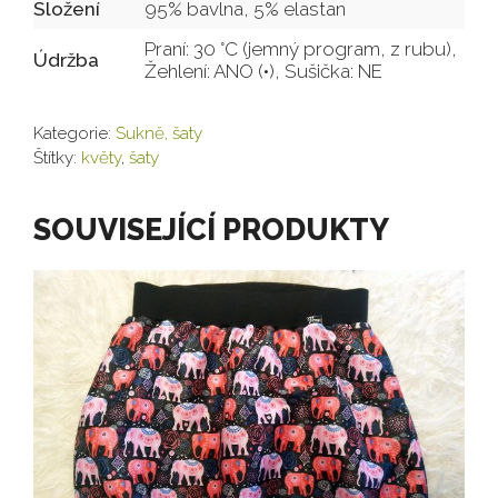
Složení
95% bavlna, 5% elastan
Praní: 30 °C (jemný program, z rubu),
Údržba
Žehlení: ANO (•), Sušička: NE
Kategorie:
Sukně, šaty
Štítky:
květy
,
šaty
SOUVISEJÍCÍ PRODUKTY