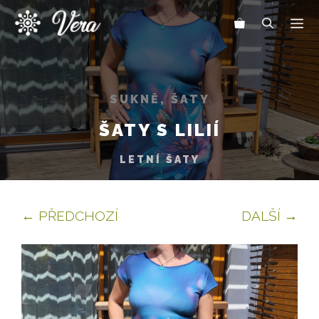
Přeskočit
Me
na
obsah
SUKNĚ, ŠATY
ŠATY S LILIÍ
LETNÍ ŠATY
← PŘEDCHOZÍ
DALŠÍ →