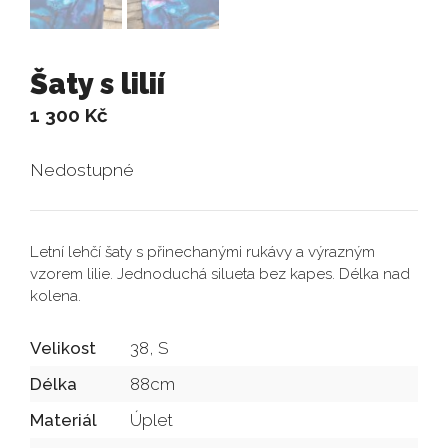
Šaty s lilií
1 300
Kč
Nedostupné
Letní lehčí šaty s přinechanými rukávy a výrazným
vzorem lilie. Jednoduchá silueta bez kapes. Délka nad
kolena.
Velikost
38, S
Délka
88cm
Materiál
Úplet