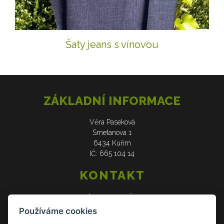
Šaty jeans s vínovou
ZÁKLADNÍ INFORMACE
Věra Paseková
Smetanova 1
6434 Kuřim
IČ: 665 104 14
KONTAKT
web: www.verasije.cz
email: obchudek@verasije.cz
Používáme cookies
tel: +420 604 910 426