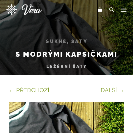
Přeskočit
Me
na
obsah
SUKNĚ, ŠATY
S MODRÝMI KAPSIČKAMI
LEŽÉRNÍ ŠATY
← PŘEDCHOZÍ
DALŠÍ →