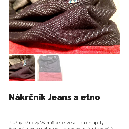
Nákrčník Jeans a etno
Pružný džínový Warmfleece, zespodu chlupatý a
červená jemná svetrovina. Jeden materiál příjemnější