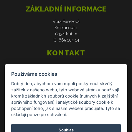
ZÁKLADNÍ INFORMACE
Věra Paseková
Smetanova 1
6434 Kuřim
IČ: 665 104 14
KONTAKT
web: www.verasije.cz
email: obchudek@verasije.cz
Používáme cookies
tel: +420 604 910 426
Dobrý den, abychom vám mphli poskytnout skvělý
zážitek z našeho webu, tyto webové stránky používají
DOKUMENTY
kromě základních souborů cookie (nutných k zajištění
správného fungování) i analytické soubory cookie k
Všeobecné obchodní podmínky
pochopení toho, jak s našim webem pracujete. Tyto se
Zásady ochrany osobních údajů
ukládají pouze po schválení.
Reklamace a vrácení zboží
Souhlas
Kontakt Kontakt