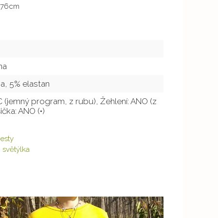
: 76cm
na
a, 5% elastan
°C (jemný program, z rubu), Žehlení: ANO (z
ička: ANO (•)
vesty
,
světýlka