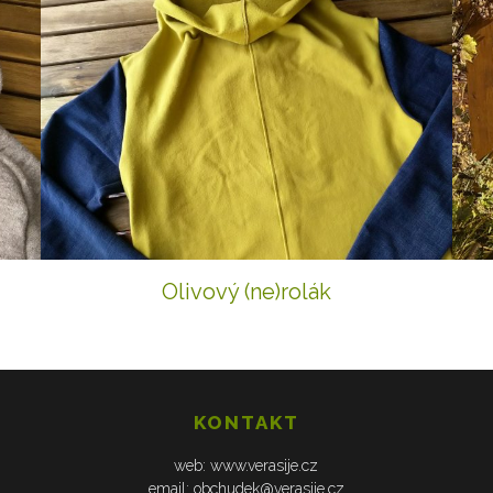
Olivový (ne)rolák
KONTAKT
web: www.verasije.cz
email: obchudek@verasije.cz