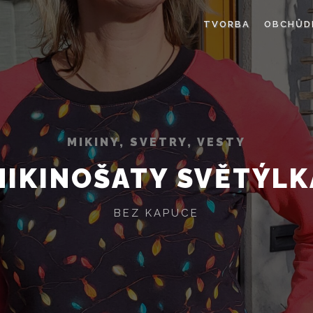
TVORBA
OBCHŮD
MIKINY, SVETRY, VESTY
MIKINOŠATY SVĚTÝLK
BEZ KAPUCE