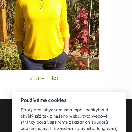
Žluté triko
Používáme cookies
Dobrý den, abychom vám mphli poskytnout
DOKUMENTY
skvělý zážitek z našeho webu, tyto webové
stránky používají kromě základních souborů
Všeobecné obchodní podmínky
cookie (nutných k zajištění správného fungování)
Zásady ochrany osobních údajů