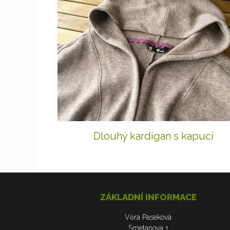
Dlouhý kardigan s kapucí
ZÁKLADNÍ INFORMACE
Věra Paseková
Smetanova 1