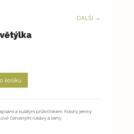
DALŠÍ →
Světýlka
o košíku
apsami a kulatým průkrčníkem. Krásný jemný
ově červenými rukávy a lemy.