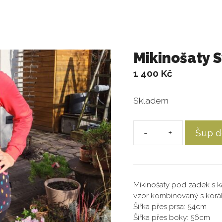
Mikinošaty 
1 400
Kč
Skladem
Šup d
Mikinošaty
Světýlka
množství
Mikinošaty pod zadek s k
vzor kombinovaný s korál
Šířka přes prsa: 54cm
Šířka přes boky: 56cm