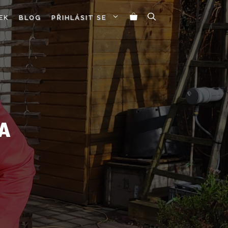
EK
BLOG
PŘIHLÁSIT SE
A