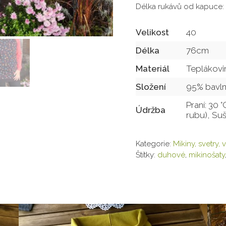
Délka rukávů od kapuce
Velikost
40
Délka
76cm
Materiál
Teplákovi
Složení
95% bavln
Praní: 30 
Údržba
rubu), Suš
Kategorie:
Mikiny, svetry, 
Štítky:
duhové
,
mikinošaty