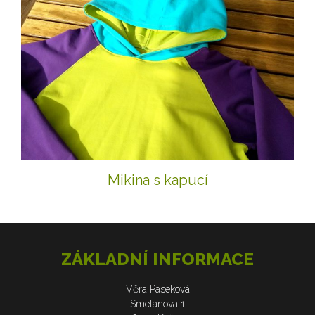
Mikina s kapucí
ZÁKLADNÍ INFORMACE
Věra Paseková
Smetanova 1