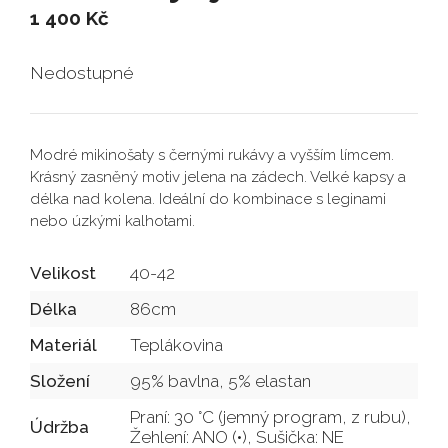
1 400
Kč
Nedostupné
Modré mikinošaty s černými rukávy a vyšším límcem.
Krásný zasněný motiv jelena na zádech. Velké kapsy a
délka nad kolena. Ideální do kombinace s leginami
nebo úzkými kalhotami.
Velikost
40-42
Délka
86cm
Materiál
Teplákovina
Složení
95% bavlna, 5% elastan
Praní: 30 °C (jemný program, z rubu),
Údržba
Žehlení: ANO (•), Sušička: NE