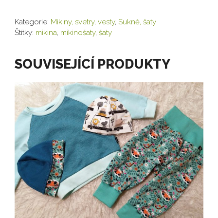
Kategorie:
Mikiny, svetry, vesty
,
Sukně, šaty
Štítky:
mikina
,
mikinošaty
,
šaty
SOUVISEJÍCÍ PRODUKTY