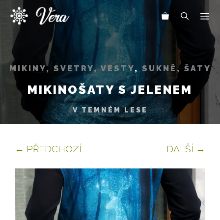
Přeskočit
Me
na
obsah
MIKINY, SVETRY, VESTY
,
SUKNĚ, ŠATY
MIKINOŠATY S JELENEM
V TEMNÉM LESE
← PŘEDCHOZÍ
DALŠÍ →