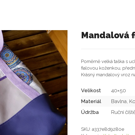
Mandalová f
Poměrně velká taška s u
fialovou koženkou, předni
Krásný mandalový vroz na
Velikost
40×50
Materiál
Bavlna, K
Údržba
Ruční čišt
SKU:
a337e8d9280e