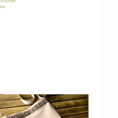
, pouzdra
ška