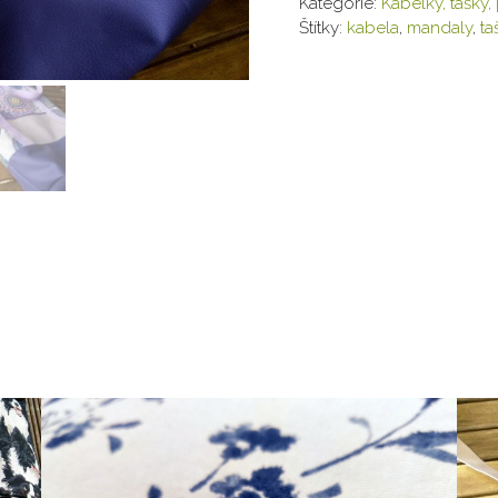
Kategorie:
Kabelky, tašky
Štítky:
kabela
,
mandaly
,
ta