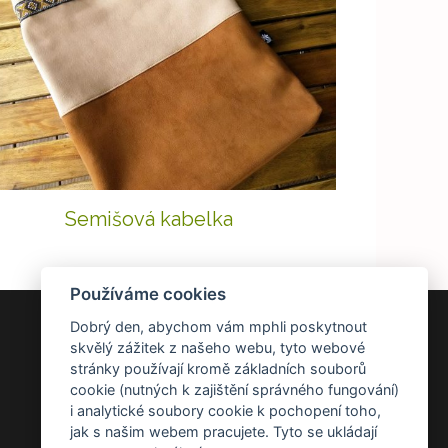
Semišová kabelka
Používáme cookies
Dobrý den, abychom vám mphli poskytnout
DOKUMENTY
skvělý zážitek z našeho webu, tyto webové
stránky používají kromě základních souborů
Všeobecné obchodní podmínky
cookie (nutných k zajištění správného fungování)
Zásady ochrany osobních údajů
i analytické soubory cookie k pochopení toho,
Reklamace a vrácení zboží
jak s našim webem pracujete. Tyto se ukládají