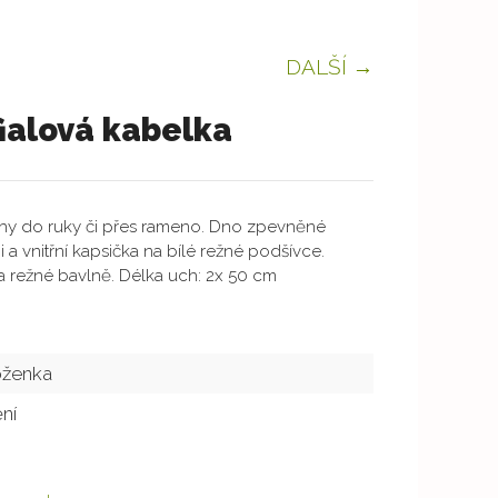
DALŠÍ →
ialová kabelka
chy do ruky či přes rameno. Dno zpevněné
 a vnitřní kapsička na bílé režné podšívce.
 režné bavlně. Délka uch: 2x 50 cm
oženka
ění