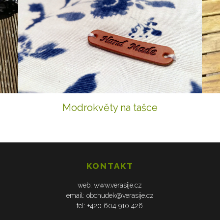
Modrokvěty na tašce
KONTAKT
web: www.verasije.cz
email: obchudek@verasije.cz
tel: +420 604 910 426