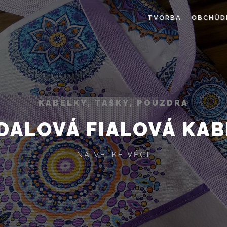
TVORBA
OBCHŮD
KABELKY, TAŠKY, POUZDRA
DALOVÁ FIALOVÁ KAB
NA VELKÉ VĚCI