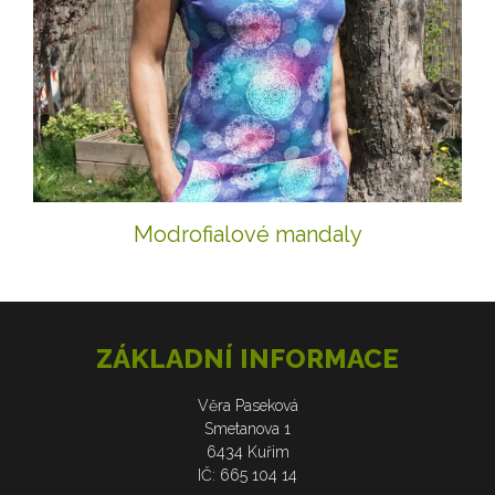
Modrofialové mandaly
ZÁKLADNÍ INFORMACE
Věra Paseková
Smetanova 1
6434 Kuřim
IČ: 665 104 14