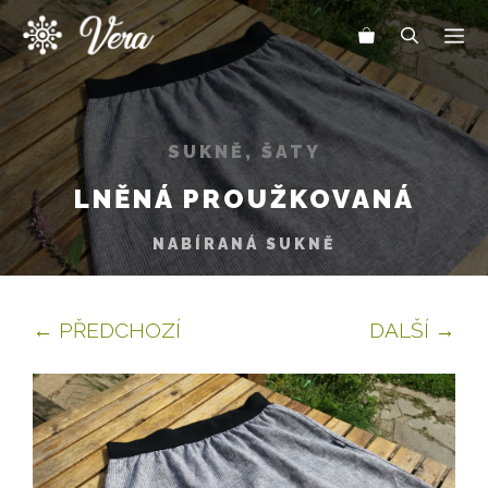
Přeskočit
Me
na
obsah
SUKNĚ, ŠATY
LNĚNÁ PROUŽKOVANÁ
NABÍRANÁ SUKNĚ
← PŘEDCHOZÍ
DALŠÍ →