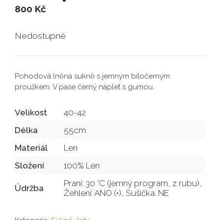
800
Kč
Nedostupné
Pohodová lněná sukně s jemným bíločerným
proužkem. V pase černý náplet s gumou.
Velikost
40-42
Délka
55cm
Materiál
Len
Složení
100% Len
Praní: 30 °C (jemný program, z rubu),
Údržba
Žehlení: ANO (•), Sušička: NE