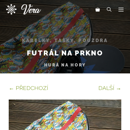
Přeskočit
Me
na
obsah
KABELKY, TAŠKY, POUZDRA
FUTRÁL NA PRKNO
HURÁ NA HORY
← PŘEDCHOZÍ
DALŠÍ →