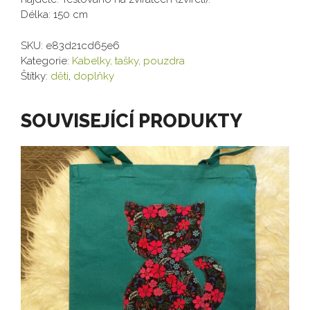
Délka: 150 cm
SKU:
e83d21cd65e6
Kategorie:
Kabelky, tašky, pouzdra
Štítky:
děti
,
doplňky
SOUVISEJÍCÍ PRODUKTY