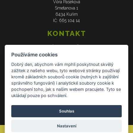
Věra Paseková
Smetanova 1
6434 Kuřim
IČ: 665 104 14
KONTAKT
web: www.verasije.cz
email: obchudek@verasije.cz
Používáme cookies
tel: +420 604 910 426
Dobrý den, abychom vám mphli poskytnout skvělý
zážitek z našeho webu, tyto webové stránky používají
DOKUMENTY
kromě základních souborů cookie (nutných k zajištění
správného fungování) i analytické soubory cookie k
Všeobecné obchodní podmínky
pochopení toho, jak s našim webem pracujete. Tyto se
Zásady ochrany osobních údajů
ukládají pouze po schválení.
Reklamace a vrácení zboží
Souhlas
Kontakt Kontakt
Nastavení