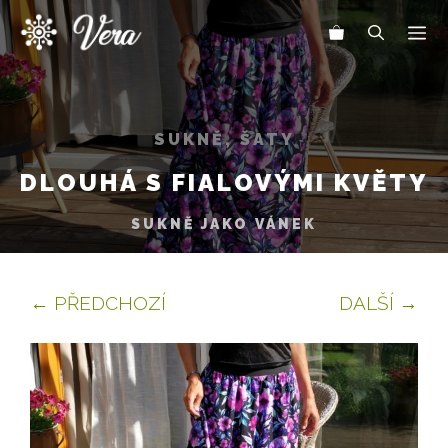
Přeskočit
Me
na
obsah
SUKNĚ, ŠATY
DLOUHÁ S FIALOVÝMI KVĚTY
SUKNĚ JAKO VÁNEK
← PŘEDCHOZÍ
DALŠÍ →