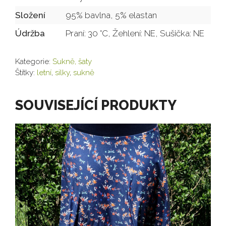
Složení
95% bavlna, 5% elastan
Údržba
Praní: 30 °C, Žehlení: NE, Sušička: NE
Kategorie:
Sukně, šaty
Štítky:
letní
,
silky
,
sukně
SOUVISEJÍCÍ PRODUKTY