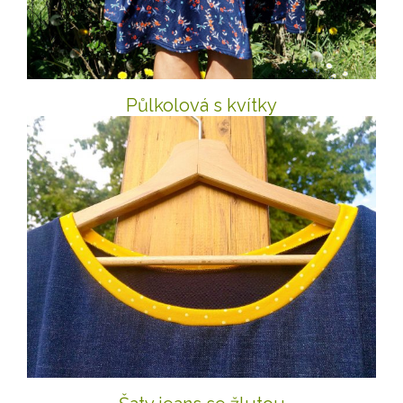
Půlkolová s kvítky