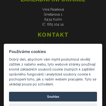
Věra Paseková
Smetanova 1
6434 Kuřim
IČ: 665 104 14
KONTAKT
web: www.verasije.cz
email: obchudek@verasije.cz
Používáme cookies
tel: +420 604 910 426
Dobrý den, abychom vám mphli poskytnout skvělý
zážitek z našeho webu, tyto webové stránky používají
DOKUMENTY
kromě základních souborů cookie (nutných k zajištění
správného fungování) i analytické soubory cookie k
Všeobecné obchodní podmínky
pochopení toho, jak s našim webem pracujete. Tyto se
Zásady ochrany osobních údajů
ukládají pouze po schválení.
Reklamace a vrácení zboží
Souhlas
Kontakt Kontakt