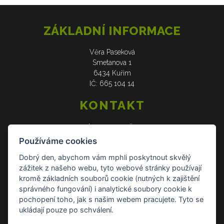
ZÁKLADNÍ INFORMACE
Věra Paseková
Smetanova 1
6434 Kuřim
IČ: 665 104 14
KONTAKT
web: www.verasije.cz
email: obchudek@verasije.cz
Používáme cookies
tel: +420 604 910 426
Dobrý den, abychom vám mphli poskytnout skvělý
zážitek z našeho webu, tyto webové stránky používají
DOKUMENTY
kromě základních souborů cookie (nutných k zajištění
správného fungování) i analytické soubory cookie k
Všeobecné obchodní podmínky
pochopení toho, jak s našim webem pracujete. Tyto se
Zásady ochrany osobních údajů
ukládají pouze po schválení.
Reklamace a vrácení zboží