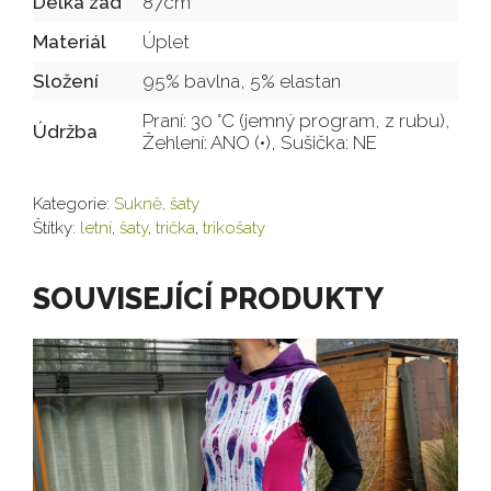
Délka zad
87cm
Materiál
Úplet
Složení
95% bavlna, 5% elastan
Praní: 30 °C (jemný program, z rubu),
Údržba
Žehlení: ANO (•), Sušička: NE
Kategorie:
Sukně, šaty
Štítky:
letní
,
šaty
,
trička
,
trikošaty
SOUVISEJÍCÍ PRODUKTY