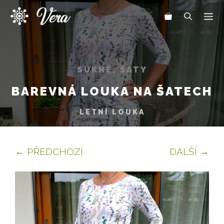
Přeskočit
Me
na
obsah
SUKNĚ, ŠATY
BAREVNÁ LOUKA NA ŠATECH
LETNÍ LOUKA
← PŘEDCHOZÍ
DALŠÍ →