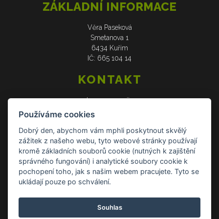
ZÁKLADNÍ INFORMACE
Věra Paseková
Smetanova 1
6434 Kuřim
IČ: 665 104 14
KONTAKT
web: www.verasije.cz
email: obchudek@verasije.cz
Používáme cookies
tel: +420 604 910 426
Dobrý den, abychom vám mphli poskytnout skvělý
zážitek z našeho webu, tyto webové stránky používají
DOKUMENTY
kromě základních souborů cookie (nutných k zajištění
správného fungování) i analytické soubory cookie k
Všeobecné obchodní podmínky
pochopení toho, jak s našim webem pracujete. Tyto se
Zásady ochrany osobních údajů
ukládají pouze po schválení.
Reklamace a vrácení zboží
Souhlas
Kontakt Kontakt