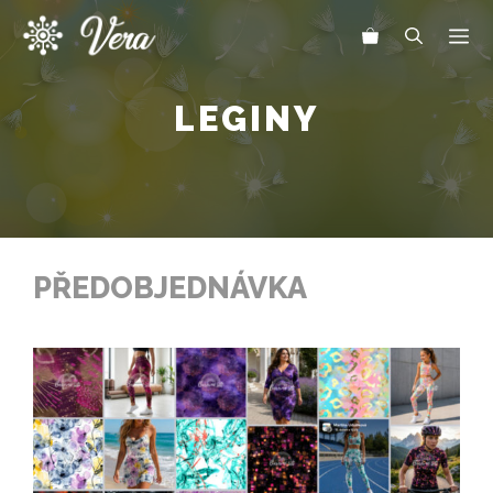
Přeskočit
Me
na
obsah
LEGINY
PŘEDOBJEDNÁVKA