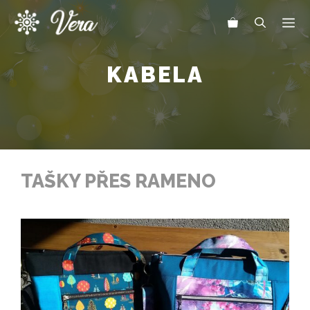
Přeskočit
Me
na
obsah
KABELA
TAŠKY PŘES RAMENO