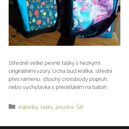
Středně velké pevné tašky s hezkými
originálními vzory. Ucha buď krátká, střední
přes rameno, dlouhý crossbody popruh,
nebo vychytávka s předěláním na batoh.
Rubriky
Kabelky, tašky, poudra
,
Šití