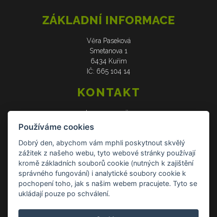
ZÁKLADNÍ INFORMACE
Věra Paseková
Smetanova 1
6434 Kuřim
IČ: 665 104 14
KONTAKT
web: www.verasije.cz
email: obchudek@verasije.cz
Používáme cookies
tel: +420 604 910 426
Dobrý den, abychom vám mphli poskytnout skvělý
zážitek z našeho webu, tyto webové stránky používají
DOKUMENTY
kromě základních souborů cookie (nutných k zajištění
správného fungování) i analytické soubory cookie k
Všeobecné obchodní podmínky
pochopení toho, jak s našim webem pracujete. Tyto se
Zásady ochrany osobních údajů
ukládají pouze po schválení.
Reklamace a vrácení zboží