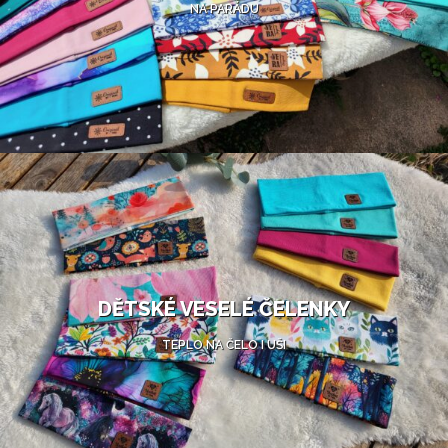
NA PARÁDU
DĚTSKÉ VESELÉ ČELENKY
TEPLO NA ČELO I UŠI