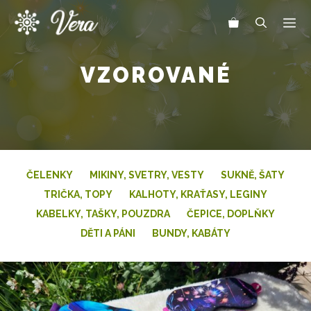
Přeskočit
Me
na
obsah
VZOROVANÉ
ČELENKY
MIKINY, SVETRY, VESTY
SUKNĚ, ŠATY
TRIČKA, TOPY
KALHOTY, KRAŤASY, LEGINY
KABELKY, TAŠKY, POUZDRA
ČEPICE, DOPLŇKY
DĚTI A PÁNI
BUNDY, KABÁTY