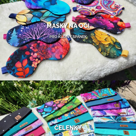
MASKY NA OČI
PRO KLIDNÝ SPÁNEK
ČELENKY