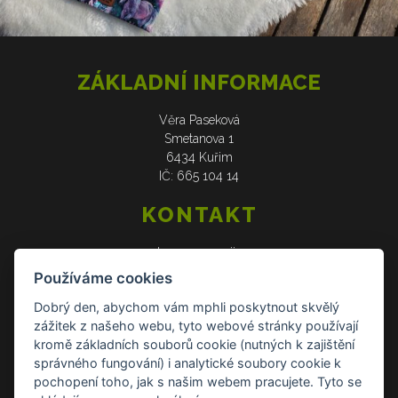
ZÁKLADNÍ INFORMACE
Věra Paseková
Smetanova 1
6434 Kuřim
IČ: 665 104 14
KONTAKT
web: www.verasije.cz
email: obchudek@verasije.cz
Používáme cookies
tel: +420 604 910 426
Dobrý den, abychom vám mphli poskytnout skvělý
zážitek z našeho webu, tyto webové stránky používají
DOKUMENTY
kromě základních souborů cookie (nutných k zajištění
správného fungování) i analytické soubory cookie k
Všeobecné obchodní podmínky
pochopení toho, jak s našim webem pracujete. Tyto se
Zásady ochrany osobních údajů