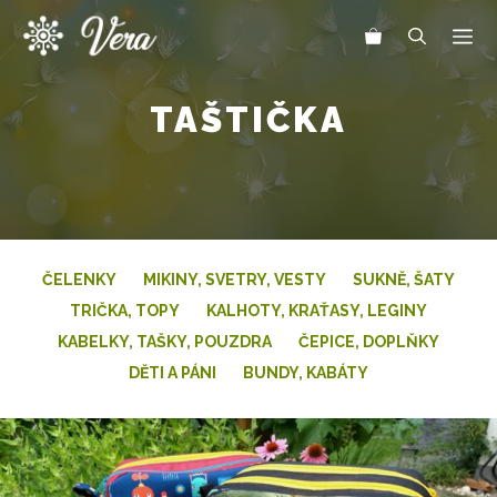
Přeskočit
Me
na
obsah
TAŠTIČKA
ČELENKY
MIKINY, SVETRY, VESTY
SUKNĚ, ŠATY
TRIČKA, TOPY
KALHOTY, KRAŤASY, LEGINY
KABELKY, TAŠKY, POUZDRA
ČEPICE, DOPLŇKY
DĚTI A PÁNI
BUNDY, KABÁTY