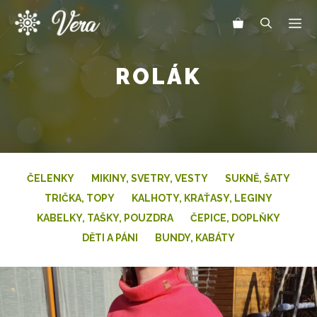
Přeskočit
Me
na
obsah
ROLÁK
ČELENKY
MIKINY, SVETRY, VESTY
SUKNĚ, ŠATY
TRIČKA, TOPY
KALHOTY, KRAŤASY, LEGINY
KABELKY, TAŠKY, POUZDRA
ČEPICE, DOPLŇKY
DĚTI A PÁNI
BUNDY, KABÁTY