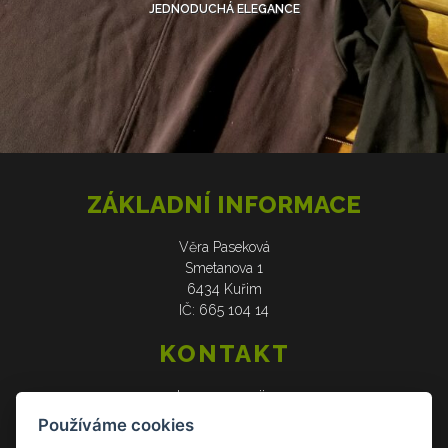
JEDNODUCHÁ ELEGANCE
ZÁKLADNÍ INFORMACE
Věra Paseková
Smetanova 1
6434 Kuřim
IČ: 665 104 14
KONTAKT
web: www.verasije.cz
email: obchudek@verasije.cz
Používáme cookies
tel: +420 604 910 426