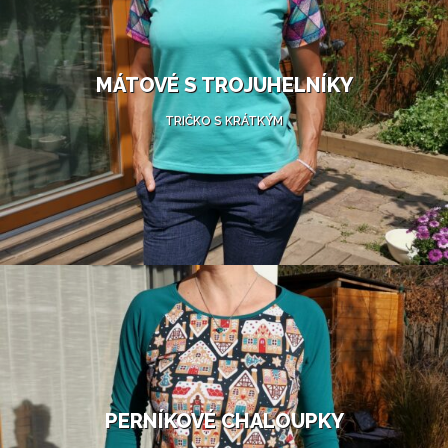
MÁTOVÉ S TROJUHELNÍKY
TRIČKO S KRÁTKÝM
PERNÍKOVÉ CHALOUPKY