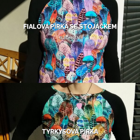
FIALOVÁ PÍRKA SE STOJÁČKEM
ELEGANTNÍ
TYRKYSOVÁ PÍRKA