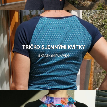
TRIČKO S JEMNÝMI KVÍTKY
S KRÁTKÝM RUKÁVEM