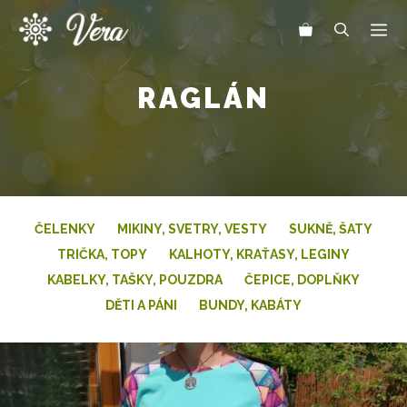
Přeskočit
Me
na
obsah
RAGLÁN
ČELENKY
MIKINY, SVETRY, VESTY
SUKNĚ, ŠATY
TRIČKA, TOPY
KALHOTY, KRAŤASY, LEGINY
KABELKY, TAŠKY, POUZDRA
ČEPICE, DOPLŇKY
DĚTI A PÁNI
BUNDY, KABÁTY