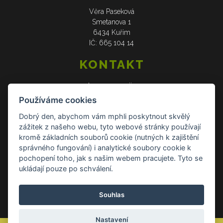
Věra Paseková
Smetanova 1
6434 Kuřim
IČ: 665 104 14
KONTAKT
web: www.verasije.cz
email: obchudek@verasije.cz
Používáme cookies
tel: +420 604 910 426
Dobrý den, abychom vám mphli poskytnout skvělý
zážitek z našeho webu, tyto webové stránky používají
DOKUMENTY
kromě základních souborů cookie (nutných k zajištění
správného fungování) i analytické soubory cookie k
Všeobecné obchodní podmínky
pochopení toho, jak s našim webem pracujete. Tyto se
Zásady ochrany osobních údajů
ukládají pouze po schválení.
Reklamace a vrácení zboží
Souhlas
Kontakt Kontakt
Nastavení