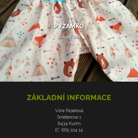
PYŽAMKO
SLADKÉ SNY
ZÁKLADNÍ INFORMACE
Věra Paseková
Smetanova 1
6434 Kuřim
IČ: 665 104 14