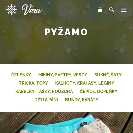
Přeskočit
Me
na
obsah
PYŽAMO
ČELENKY
MIKINY, SVETRY, VESTY
SUKNĚ, ŠATY
TRIČKA, TOPY
KALHOTY, KRAŤASY, LEGINY
KABELKY, TAŠKY, POUZDRA
ČEPICE, DOPLŇKY
DĚTI A PÁNI
BUNDY, KABÁTY