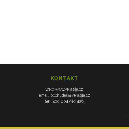
KONTAKT
web: www.verasije.cz
email: obchudek@verasije.cz
tel: +420 604 910 426
K