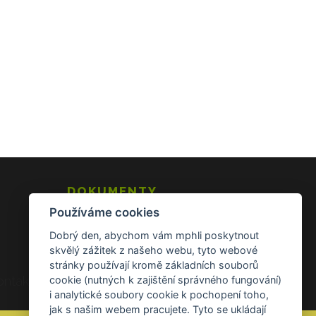
DOKUMENTY
Používáme cookies
Všeobecné obchodní podmínky
Zásady ochrany osobních údajů
Dobrý den, abychom vám mphli poskytnout
Reklamace a vrácení zboží
skvělý zážitek z našeho webu, tyto webové
stránky používají kromě základních souborů
ontakt Kontakt
cookie (nutných k zajištění správného fungování)
i analytické soubory cookie k pochopení toho,
jak s našim webem pracujete. Tyto se ukládají