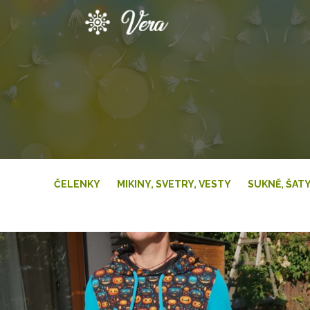
Přeskočit
na
obsah
ČELENKY
MIKINY, SVETRY, VESTY
SUKNĚ, ŠAT