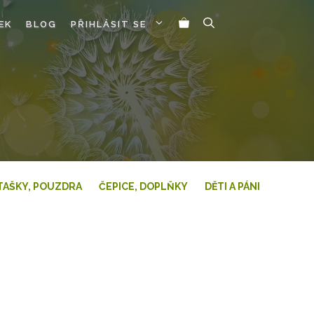
EK
BLOG
PŘIHLÁSIT SE
TAŠKY, POUZDRA
ČEPICE, DOPLŇKY
DĚTI A PÁNI