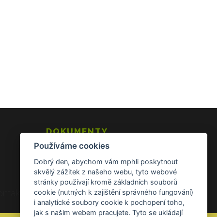
DOKUMENTY
Používáme cookies
Všeobecné obchodní podmínky
Zásady ochrany osobních údajů
Dobrý den, abychom vám mphli poskytnout
Reklamace a vrácení zboží
skvělý zážitek z našeho webu, tyto webové
stránky používají kromě základních souborů
ontakt Kontakt
cookie (nutných k zajištění správného fungování)
i analytické soubory cookie k pochopení toho,
jak s našim webem pracujete. Tyto se ukládají