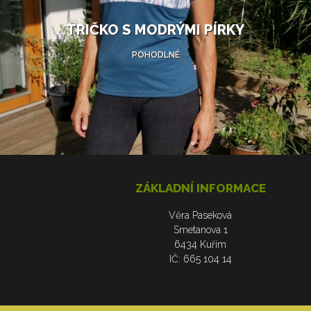
TRIČKO S MODRÝMI PÍRKY
POHODLNÉ
ZÁKLADNÍ INFORMACE
Věra Paseková
Smetanova 1
6434 Kuřim
IČ: 665 104 14