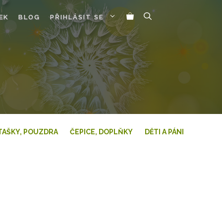
EK
BLOG
PŘIHLÁSIT SE
TAŠKY, POUZDRA
ČEPICE, DOPLŇKY
DĚTI A PÁNI