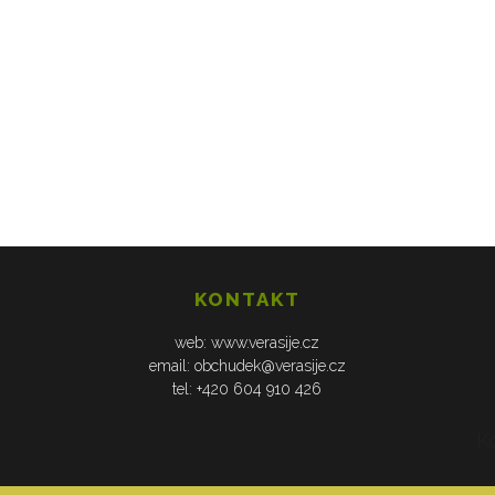
KONTAKT
web: www.verasije.cz
email: obchudek@verasije.cz
tel: +420 604 910 426
K