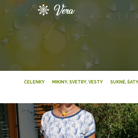
Přeskočit
na
obsah
ČELENKY
MIKINY, SVETRY, VESTY
SUKNĚ, ŠAT