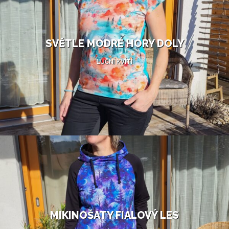
SVĚTLE MODRÉ HORY DOLY
LUČNÍ KVÍTÍ
MIKINOŠATY FIALOVÝ LES