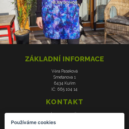
NEJEN DO HOR
ZÁKLADNÍ INFORMACE
Věra Paseková
Smetanova 1
6434 Kuřim
IČ: 665 104 14
KONTAKT
web: www.verasije.cz
email: obchudek@verasije.cz
Používáme cookies
tel: +420 604 910 426