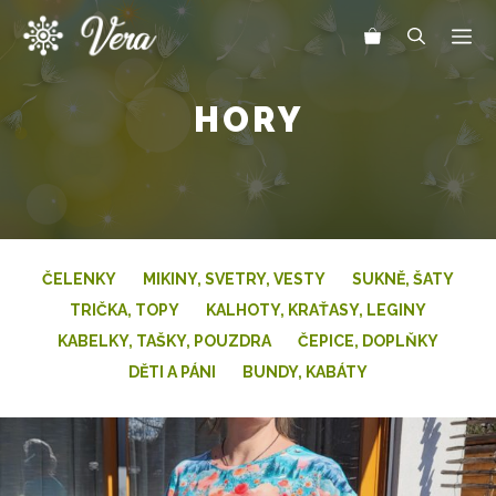
Přeskočit
Me
na
obsah
HORY
ČELENKY
MIKINY, SVETRY, VESTY
SUKNĚ, ŠATY
TRIČKA, TOPY
KALHOTY, KRAŤASY, LEGINY
KABELKY, TAŠKY, POUZDRA
ČEPICE, DOPLŇKY
DĚTI A PÁNI
BUNDY, KABÁTY